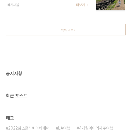
제주여행 - day 1 제주도 살러 갈래?작년 11월 말,
베지채블
더보기
어디로 갈 지, 무엇을 하면 좋을지 생각하며 정보를
둘째가 태어났다. 출산장려정책으로 남편의 배우자
찾아보았다. 우선 우리 여행의 주요 목표인 '나무 가
출산휴가가 20일로 적용되는 럭키를 맞이했다."여
지러 가기' 를 위해 아침미소목장을 일정으로 넣었다.
보, 여보 출산휴가 때 마침 어머님도
그리고 제주도에 아이와 함께 가볼만한 곳 치면 ..
blog.minbeau.com 조식 주는 에어비앤비
목록 더보기
(Airbnb) 숙소 - 바람이 쉬어가는 집 '언니네밥상'우
리는 일주일이라는 길다면 긴 시간의 여행인데, 나에
게 가장 중요한 건 바로 '식사'였다. 어머님과 아기들
이 함께하는 여행에서 삼시세끼 매번 외식하기란 쉽
지 않을 것이고 또 집에서 간간히 차려먹는다고 해도
누군가는 요리를 하고 치워야한다는 부담이 있었다.
그래서 에어비앤비 숙소 중에 조식제공..
공지사항
최근 포스트
태그
2022맘스홀릭베이비페어
LA여행
4개월아이와제주여행