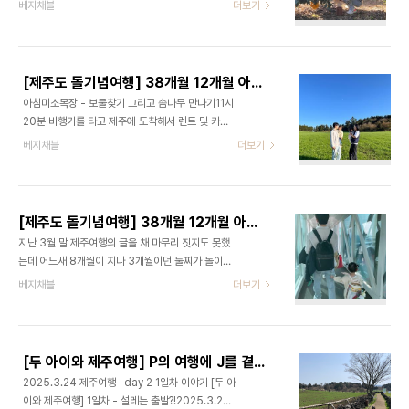
해서 공유했는데 남편이 찾은 곳이 아이들 메뉴도 있
베지채블
더보기
3월보다 훨씬 좋았다고, 여행하는 2일간은 봄날씨같
어서 그리로 가기로했다. 근처에 소노벨 콘도가 있어
이 좋아서 여행하기 너무 좋았는데 떠나는 날은 아쉽
서 인지 사람들이 아침식사를 하러 많이들 왔다. 우리
지말라고 날씨가 안좋아지지 않았냐며. 아주 흡족한
는 고기국수 곱빼기와 육내탕을 시켰다. 고기국수에
둘찌 돌여행 + 솜나무 가지러 가기 제주 여행이었
들어간 고기가 부드럽고 맛있었는데 첫찌는 질기다
다...
[제주도 돌기념여행] 38개월 12개월 아이와 제주여행 - 아침미소목장
며 뱉어냈다. 이런 기름파..남편은 지옥불에서 끓인
아침미소목장 - 보물찾기 그리고 솜나무 만나기11시
것같이 벌건 육개장을 열심히 먹었다. 보메와산 감귤
20분 비행기를 타고 제주에 도착해서 렌트 및 카시
따기 체험농장속을 든든히 채웠으니 우리의 두번째
트까지 연결하고나니 얼추 오후 1시가 되었다. 첫 일
베지채블
더보기
여행지! 보메와산으로 감귤따기체험을 하러갔다. 별
정은 아침미소목장이었다. 나무를 가지러 바로 출발!
도의 예약은 필요없고 현장 구매를 하면 된다고 한다.
2시쯤 되어 도착했는데 주차하고 나갈 준비를 어찌
(보메와산 : 와산을 바라보다.)도착 후 카페안에 마련
어찌 하다보니 방송으로 잠시후 2시 20분부터 보물
되어있는 키오스크에서 입장권을 구매했다. 36개월
찾기가 시작된다고한다. 잠들어있던 두 아이를 깨워
미만은 무..
[제주도 돌기념여행] 38개월 12개월 아이와 돌여행준비 & 출발
도착하니 벌써 카페앞에 사람들이 보물찾기 행사에
지난 3월 말 제주여행의 글을 채 마무리 짓지도 못했
참여하려고 많이들 모여있었다. 날씨는 바람한점 불
는데 어느새 8개월이 지나 3개월이던 둘찌가 돌이
지 않고 햇볕이 따뜻하니 쾌청했다. 나는 반팔에 니트
되었다. 여행의 계기이번 여행은 여러가지로 타이밍
베지채블
더보기
조끼를 입었는데 하나도 춥지 않았다. 어떤 보물을 찾
이 겹쳐 시작하게 된 여행이다. 1. 지난 3월 식목일
으면 되는지 설명을 듣고 신나게 출발! 시작하자 마자
행사로 아침미소목장에 심어두었던 '솜나무'를 가지
나는 바로 하나를 찾아내었다. 그 뒤로는 정말 너무
러.2. 둘찌의 돌 기념 여행3. 내 대한항공 마일리지
찾고싶었으나 찾지 못하고 전부 힌트게임으로만 얻
가 5000포인트나 소멸된다는 이슈 여행의 계획아
었다..
[두 아이와 제주여행] P의 여행에 J를 곁들이다. - 아침미소목장
이와 함께 하는 여행은 하루에 여러 일정을 소화하겠
2025.3.24 제주여행- day 2 1일차 이야기 [두 아
다는 욕심따위는 버리고 하루에 한가지 굵직한 일정
이와 제주여행] 1일차 - 설레는 출발?!2025.3.23
만 해내도 그날은 잘 보냈다고 생각한다. 그래서 미리