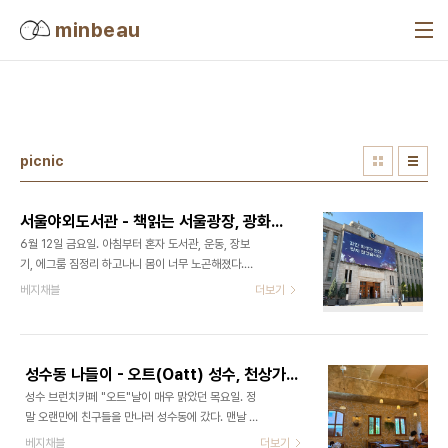
본문 바로가기
minbeau
picnic
서울야외도서관 - 책읽는 서울광장, 광화문 책마당, 책읽는 맑은냇가
6월 12일 금요일. 아침부터 혼자 도서관, 운동, 장보
기, 에그룸 짐정리 하고나니 몸이 너무 노곤해졌다.
그래서 한숨 자고 일어났더니 체한 듯 머리가 아팠다.
베지채블
더보기
이대로 오후에 집에서 아이들과 시간을 보내면 내가
너무 늘어지겠구나 싶어서 매실을 한잔 타마셨다. 그
리고 전부터 한번쯤은 가보고 싶었던 서울 책읽는 야
외도서관 인지 뭔지 거길 가야겠다 싶었다. 서울야외
성수동 나들이 - 오트(Oatt) 성수, 천상가옥 카페
도서관 - 야간운영5월부터는 금토일 야간운영된다
성수 브런치카페 "오트"날이 매우 맑았던 목요일. 정
는 내용을 어렴풋이 본 적있어서 더 찾아볼 생각도 하
말 오랜만에 친구들을 만나러 성수동에 갔다. 맨날 동
지 않고 일단 가자싶어 아이들 하원 후 나섰다. 차로
네 엄마들이랑만 노느라 이렇게 나와본적이 언젠지...
베지채블
더보기
가면 주차며, 퇴근시간이며 너무 복잡할 것 같아서 대