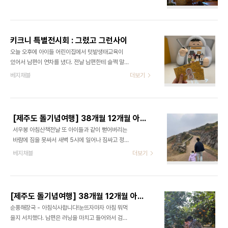
라고 하기엔 지난토요일에 홍대갔었구나^^? ㅋㅋ 친
중교통을 이용하기로 했다. 유아차도 가져가? 말아?
구가 9시에 여는 브런치카페를 알고 있어서 그곳으
고민하다가 퇴근시간에 유아차 끌고 지하철 타자면
로 약속장소를 잡았다. 아기엄마들은 등원 후 최대한
더 힘들어질 것 같아서 그냥 내 몸을 믿어보기..
빨리 여는 식당이 있으면 아주 감사하다. 일찍이 하원
키크니 특별전시회 : 그렸고 그런사이
&하교하는 친구들이 있어서 최대한!! 빠른 등원 후 만
오늘 오후에 아이들 어린이집에서 텃밭생태교육이
나기로 해서 약속시간은 9:40. 빨리 한다고 했는데
있어서 남편이 연차를 냈다. 전날 남편한테 슬쩍 말했
생각보다 좀 걸려서 나는 48분에 도착했다. 50분에
었는데 쵸금 비싼것 같아서 망설이고 있었더니 남편
베지채블
더보기
만나자고 할 걸.. 성수 생각보다 오래걸리는구만. 급
이 예매했다. (순록스러운 남편 ♥) 키크니 특별전시
한 와중에도 블로그에 올리겠다고 사진을 찍어보았
회 : 그렸고 그런사이 "여보~ 우리도 그렸고 그런사
다. 내외부가 마치 유럽에 온 것 같은 느낌이었다. 오
이" 하며 간만에 셀카를 한번 찍어보기로 했다. 요즘
랜만에 '나름' 멋을 내고 나왔더니 얼굴..
정말 내 앨범에는 아이들 사진 뿐. 아무튼 미리 예매
[제주도 돌기념여행] 38개월 12개월 아이와 제주여행-서우봉
한 표를 매표소에서 교환하러 들어갔다. 근데 외국인
서우봉 아침산책전날 또 아이들과 같이 뻗어버리는
들도 이 전시를 보러 온게 신기했다. 키크니님 작품은
바람에 짐을 못싸서 새벽 5시에 일어나 짐싸고 정리
약간 언어유희스러운 게 컨셉인데 이걸 외국인들이
했더니 일찍이 준비가 되었다. 그래서 다같이 어제 못
베지채블
더보기
이해하기가 괜찮을까? 엄청 한국말을 잘 하시는 외국
간 서우봉에 올랐다.떠나는 날이라그런지 클라우디
분들이신가 싶었다. 들어가자마자 입구 앞에 대형 키
했고 바람도 많이 불어 꽤나추웠다. 나는 "사실은 이
크니님 조형물이 우리를 반겨주었다. 나도 한번쯤 키
게 제주도 날씨야!" 라고 외쳤다. 서우봉에 올라 정좌
크니님에게 사연을 보냈었는데 사연이 별로 재미가
에 앉아 저멀리 바다를 바라보며 “우리 가족 잘해보
없었..
[제주도 돌기념여행] 38개월 12개월 아이와 제주여행 - 보메와산 감귤따기 체험
자!” 하니, 첫찌가 손을 다 모아서 화이팅 하자고 했
순풍해장국 - 아침식사합니다!눈뜨자마자 아침 뭐먹
다. 그리고 해파리! 하고 아무말들로 마무리…나는 공
을지 서치했다. 남편은 러닝을 마치고 들어와서 검색
항으로 돌아오는 길에 남편에게 말했다.날씨가 지난