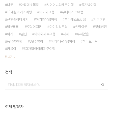
니로
아침미소목장
시어머니와제주여행
돌기념여행
13개월아기와여행
아기와여행
부다페스트여행
산후출장마사지
아기와유럽여행
부다페스트맛집
제주여행
밤부베베
호랑이띠맘
마이리얼트립
임밍아웃
햇빛병원
아기
임신
아이와제주여행
새해
두서없음
동유럽여행
38주역아
아기와동유럽여행
하이브리드
카릉이
30개월아이와제주여행
더보기
검색
전체 방문자