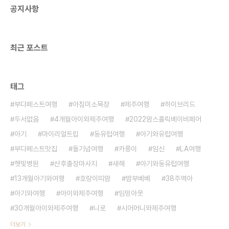
공지사항
란 경찰 오토바이를 타고있는 아이들 옆에 경찰들이
있어서 내가 더 신기했다. 우리 아이는 절대 타보지
않을 것 같았지만 그런 경험을 또 언제 해보겠나 싶었
다. 용감한 아..
최근 포스트
태그
부다페스트여행
아침미소목장
제주여행
하이브리드
두서없음
4개월아이와제주여행
2022맘스홀릭베이비페어
아기
마이리얼트립
동유럽여행
아기와유럽여행
부다페스트맛집
돌기념여행
카릉이
임신
LA여행
햇빛병원
산후출장마사지
새해
아기와동유럽여행
13개월아기와여행
호랑이띠맘
밤부베베
38주역아
아기와여행
아이와제주여행
임밍아웃
30개월아이와제주여행
니로
시어머니와제주여행
더보기