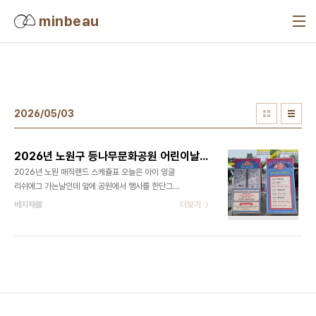
본문 바로가기
minbeau
2026/05/03
2026년 노원구 등나무문화공원 어린이날 행사
2026년 노원 매직랜드 스케쥴표 오늘은 아이 잉글
리쉬에그 가는날인데 앞에 공원에서 행사를 한단그
러길래 조금 일찍 서둘러 갔다. 북적북적 멀리서부터
베지채블
더보기
행사하는 소리가 들린다. 들어가자마자 보이는 5/2
토요일 행사스케쥴표와 편의시설 지도가 크게 세워
져 있어서 이벤트장소를 파악하기 좋다.아이들의 눈
을 사로잡을만 한 재미있는 것들이 많이 있었다.일루
젼매직쇼우리는 10:40쯤 도착했는데 첫타임 공연인
“일루젼매직쇼”를 하고 있었다. 일루젼매직쇼는 여
인과 함께하는 매직쇼를 말한다고 마술사가 설명했
다. 경찰 & 소방체험그리고 들어가는 길 초입에 커다