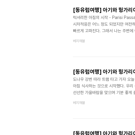
[동유럽여행] 아기와 헝가리
럭셔리한 아침의 시작 - Parisi Pas
시차적응은 어느 정도 되었지만 여전히
빠르게 고파진다. 그래서 나는 주변에
도록 했다. 오늘 내가 찾은 곳은 숙소
베지채블
침식사와 커피를 원해서 선택하게 되었다
름다운 식당으로 뽑혔다고 한다. https:/
Passage Restaurant · Budapest,
[동유럽여행] 아기와 헝가리여
도나우 강변 따라 트램 타고 가자 오
아침 식사하는 것으로 시작했다. 우리 
선선한 가을바람을 맞으며 기분 좋게 
다. 도시가 마치 우리 남편 성향같이 
베지채블
식당 오픈시간은 11:30이었다. 약 1
다. 가이드 투어 했던 날 국회의사당에
나는 거라곤 높이뿐이었다. 96m.. 앞
[동유럽여행] 아기와 헝가리여