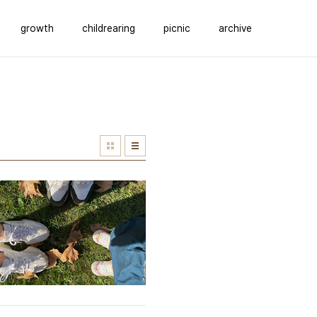
growth
childrearing
picnic
archive