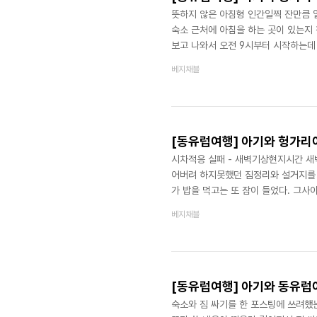
뜻하지 않은 아침형 인간일찍 잔만큼 일
숙소 근처에 아침을 하는 곳이 있는지 
보고 나와서 오전 9시부터 시작하는데 
바퀴 돌고 오자며 나섰다. 전날 사두
베지채블
엘리제베트 다리를 건너서 트램을 타러
하차했다. 어떻게 할까 고민하던 1분
이 꽤 길어서 다리 넘어가는 버스를 빠르
시차적응 실패 - 새벽기상현지시간 새벽
어버려 하지못했던 짐정리와 설거지를 
가 밥을 먹고는 또 잠이 들었다. 그사
간 교통권이 필요했던지라 남편은 교통권
베지채블
다렸다. 남편은 그 와중에 교통권 구
편 포스팅으로 기대해 보아야겠다. 남
물과 아침을 사 왔다. 부다페스트에서
[동유럽여행] 아기와 동유럽여
숙소와 짐 싸기를 한 포스팅에 쓰려했는