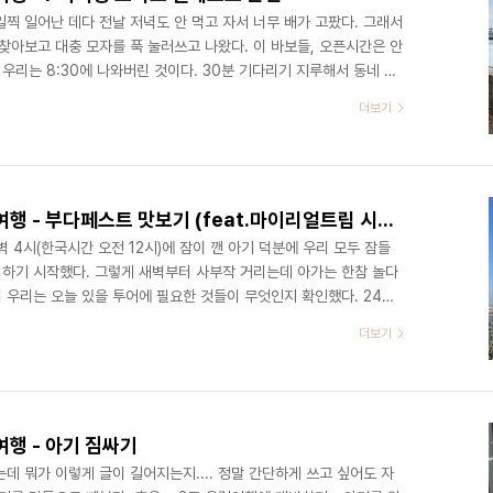
찍 일어난 데다 전날 저녁도 안 먹고 자서 너무 배가 고팠다. 그래서
찾아보고 대충 모자를 푹 눌러쓰고 나왔다. 이 바보들, 오픈시간은 안
우리는 8:30에 나와버린 것이다. 30분 기다리기 지루해서 동네 한
었던 교통권 유효시간이 1시간가량 남아있어 그걸 더 이용하기로 했다.
더보기
 부랴부랴 갔다. 너무 멀리 가면 돌아오기 힘드니까 두 정거장 후에
 사이에 반대편에서 들어오는 트램을 탔다. 그리곤 다리를 건너가는 길
게 서치 해서 버스도 올라탔다. 그때 ..
[동유럽여행] 아기와 헝가리여행 - 부다페스트 맛보기 (feat.마이리얼트립 시내워킹투어)
 4시(한국시간 오전 12시)에 잠이 깬 아기 덕분에 우리 모두 잠들
하기 시작했다. 그렇게 새벽부터 사부작 거리는데 아가는 한참 놀다
이 우리는 오늘 있을 투어에 필요한 것들이 무엇인지 확인했다. 24시
 구매 겸 물을 사러 가기로 해서 어떤 가게든 문 여는 시간만을 기
더보기
매방법을 야무지게 사진 찍어가며 구매해 왔다. 교통권 구매방법은 남
편이 교통권을 사가지고 돌아오는 길에 열려있던 샌드위치 가게에서
의 첫끼였는데 비주얼은 별로 기대가 안됐는데 생각보다 맛있어..
행 - 아기 짐싸기
데 뭐가 이렇게 글이 길어지는지.... 정말 간단하게 쓰고 싶어도 자