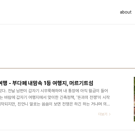
about
행 - 부다페 내맘속 1등 여행지, 머르기트섬
았다. 전날 남편이 갑자기 시무룩해하며 내 통장에 아직 월급이 들어
는 바람에 갑자기 여행지에서 맞이한 긴축정책, '돈과의 전쟁'이 시작
시작되지만, 친언니 말로는 씀씀이 보면 전쟁은 하긴 하는 거냐며 의문
- 세탁하기여행 6일차가 되는 오늘은 세탁 준비를 했다. 세탁기가 생각
더보기
 넣어도 꽉 차는 느낌이라 빨래를 여러 번 나눠서 해야 했다. 그런데
고 캡슐 하나에 5kg까지 커버가 되는 거라서 아무래도 숙소의 세탁기
민하다가 캡슐 사이사이에 있는 틈을 따라 잘..