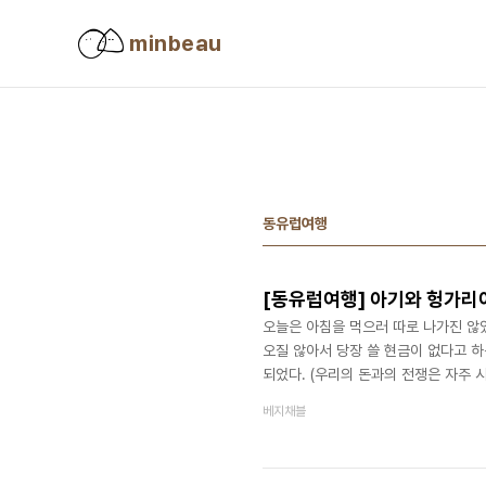
본문 바로가기
minbeau
동유럽여행
[동유럽여행] 아기와 헝가리여
오늘은 아침을 먹으러 따로 나가진 않
오질 않아서 당장 쓸 현금이 없다고 하
되었다. (우리의 돈과의 전쟁은 자주 
을 가지곤 한다.) 유럽에서 6일 차 
베지채블
보다 너무 작아서 아기 손수건 10장만
내가 가져온 캡슐 세제는 두 개뿐이었
에는 너무 용량이 많았다. 어찌할까 고