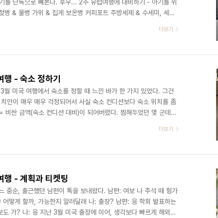
를 단독으로 빼본다. 후우... 2주 유럽여행에 대비하기 - 아기를 위
 젖병 & 물병 가위 & 집게 보온병 커피포트 주방세제 & 수세미, 세척
수기저귀 세탁세제 바디샤워 & 바디로션 옷 & 신발 손수건 & 바디수
더보기
) 이불 & 베개 장난감 & 책 물티슈 선크림 체온계 콧물흡입기 영양제
 챙길 짐을 상세히 적어보았다. 이유식과 분유 아기와 함께하는 장기
로 아기 밥이었다. 그즈음에 원래..
행 - 숙소 정하기
 3월 미국 여행에서 숙소를 정할 때 느낀 바가 한 가지 있었다. 그건
 치안이 매우 매우 걱정되어서 사실 숙소 컨디션보다 숙소 위치를 좀
= 비싼 금액(숙소 컨디션 대비)이 되어버렸다. 찜해두었던 몇 군데가
는 바람에 차차선책으로 적당히 괜찮아 보이던 곳으로 갔더니 체류하는
더보기
 여행에서는 특별히 숙소를 정할 때는 세 가지를 가장 중점적으로 보
. 관광지와의 위치가 가까운가? 우리는 비교적 오래 머무를 예정이기 때
너무 힘들 것 같았다. 그리고 관..
행 - 계획과 티켓팅
어느 중순, 출근했던 남편이 톡을 보내왔다. 남편: 여보 나 추석 때 헝가
어떻게 할까, 가능한지 알려달래 나: 출장? 남편: 응 학회 발표하는
보도 가? 나: 응 지난 3월 미국 출장에 이어, 생각보다 빠르게 해외여