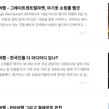
여행 - 그레이트센트럴마켓, 아기옷 쇼핑몰 펩코
sage Restaurant (파리패서주 식당) 어느덧 헝가리 여행의 5일 차,
 아침엔 일찍 일어나게 된다. 아침을 일찍 시작하니, 아무래도 배가
 아침식사 되는 곳을 빠르게 검색해서 남편이 출근하기 전에 먹고 가
에서 도보 5분 거리의 호텔 내 식당. 간단하면서도 깔끔한 느낌의 아
더보기
. 구글링 했을 때 이곳이 19세기에 지어진 부다페스트 내 가장 아
/maps.app.goo.gl/BcXF7PwYLNCSYH9z9 Párisi
..
행 - 한국인들 다 어디어디 있나?
늘 스케줄은 헝가리 부다페스트의 주요 관광지인 국회의사당 앞에 가서
숙소 앞 트램을 타고 가면 바로 식당 및 국회의사당 앞에 가기 때문에
출발했다. 헝가리는 다른 유럽국가들에 비해 정적인 분위기인 것 같
차분하다. 부다페스트 국회의사당 우리가 도착한 시간은 오전 10:30,
더보기
시간 남짓 남은 시간 동안 주변을 둘러보고 아기 밥을 먹이고 있기로 했
 대해서도 설명을 들었었는데, 바로 앞에서 듣지 않아서 그런지 생각
에서 보면 평범한 건물인데 뒤에서 보면 ..
행 - P의여행 그리고 겔레르트 온천