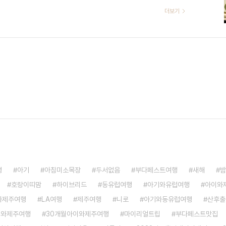
직 중인 관계로 재정이 타이트하게 운영되고 있는지라 사실 여행을 하
더보기
이 퇴근 후 다시 상의하면서 남편은 나에게 가고 싶냐고 물었을 때,
 같아서." 내가 일 할 때는 이렇게 긴 시간을 빼서 가기 쉽지 않고, 수
갈 수 없을 것이다. ..
행
아기
아침미소목장
두서없음
부다페스트여행
새해
밤
호랑이띠맘
하이브리드
동유럽여행
아기와유럽여행
아이와
와제주여행
LA여행
제주여행
니로
아기와동유럽여행
산후출
이와제주여행
30개월아이와제주여행
마이리얼트립
부다페스트맛집