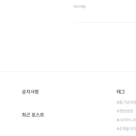
행의 기회가 왔다. 내가 현재 육아 휴
베지채블
자면 긴축정책을 해서 가야 했다. 남편
나는 대답했다. "지금 아니면 못 갈 것
입 제로의 완전한 백수 신분이라면 선뜻 
공지사항
태그
돌기념여
햇빛병원
최근 포스트
시어머니
4개월아