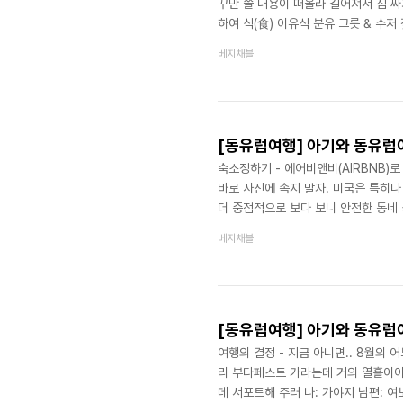
꾸만 쓸 내용이 떠올라 길어져서 짐 싸기
하여 식(食) 이유식 분유 그릇 & 수저
솔 실리콘파우치 의(衣) 기저귀 & 방
베지채블
건 아기수영복 샤워필터(유럽용) 주(住
& 비상약 의식주의 큰 카테고리 아래
여행인지라 가장 먼저 고민했던 것은 바
[동유럽여행] 아기와 동유럽여
숙소정하기 - 에어비앤비(AIRBNB)로
바로 사진에 속지 말자. 미국은 특히나
더 중점적으로 보다 보니 안전한 동네 
망설이는 몇 분 사이에 다 마감이 되
베지채블
내내 좀 많이 불편했었다. 그래서 이번
았다. 1. 넓은가? 2. 깨끗한가? 3
문에 좁거나 더러우면 아기와 함께 있기 
[동유럽여행] 아기와 동유럽여
여행의 결정 - 지금 아니면.. 8월의 
리 부다페스트 가라는데 거의 열흘이야 
데 서포트해 주러 나: 가야지 남편: 여