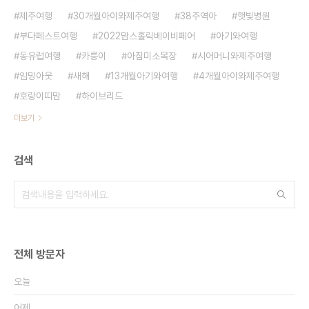
제주여행
30개월아이와제주여행
38주역아
햇빛병원
부다페스트여행
2022맘스홀릭베이비페어
아기와여행
동유럽여행
카릉이
아침미소목장
시어머니와제주여행
임밍아웃
새해
13개월아기와여행
4개월아이와제주여행
호랑이띠맘
하이브리드
더보기
검색
전체 방문자
오늘
어제