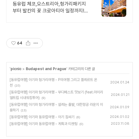
틱 동유럽여행! 모두투어
동유럽 체코,오스트리아,헝가리패키지
부터 발칸의 꽃 크로아티아 일정까지!
낭만적인 동유럽과 아드리아해의 보석
크로아티아 여행까지 한번에
64
'
picnic
>
Budapest and Prague
' 카테고리의 다른 글
[동유럽여행] 아기와 헝가리여행 - P의여행 그리고 겔레르트 온
2024.01.24
천
(10)
[동유럽여행] 아기와 헝가리여행 - 부다페스트 맛보기 (feat.마이리
2024.01.21
얼트립 시내워킹투어)
(9)
[동유럽여행] 아기와 헝가리여행 - 설레는 출발, 대한항공 라운지 이
2024.01.09
용하기
(13)
[동유럽여행] 아기와 동유럽여행 - 아기 짐싸기
2024.01.02
(6)
[동유럽여행] 아기와 동유럽여행 - 계획과 티켓팅
2023.11.08
(0)