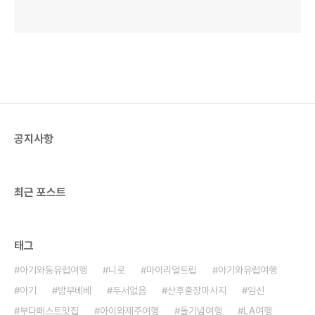
공지사항
최근 포스트
태그
아기와동유럽여행
니로
마이리얼트립
아기와유럽여행
아기
밤부베베
두서없음
산후출장마사지
임신
부다페스트맛집
아이와제주여행
돌기념여행
LA여행