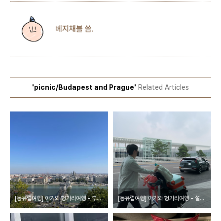
베지채블 씀.
'picnic/Budapest and Prague'
Related Articles
[동유럽여행] 아기와 헝가리여행 - 부다페스트 맛보기 (feat.마이리얼트립 시내워킹투어)
[동유럽여행] 아기와 헝가리여행 - 설레는 출발, 대한항공 라운지 이용하기