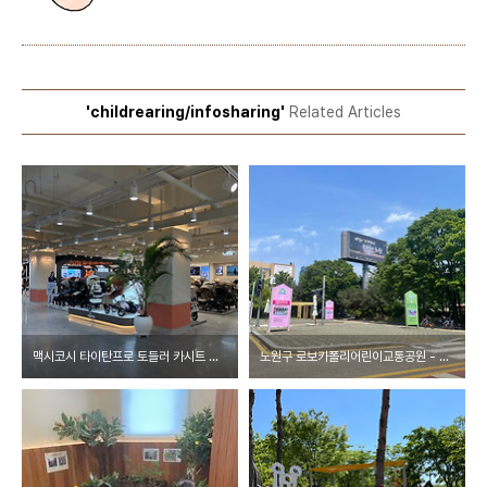
'childrearing/infosharing'
Related Articles
맥시코시 타이탄프로 토들러 카시트 구매후기 - 도봉베이비하우스
노원구 로보카폴리어린이교통공원 - 주차팁, 예약여부, 자전거세척