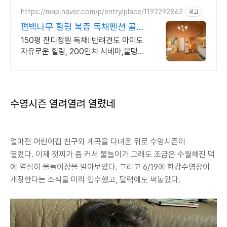
https://map.naver.com/p/entry/place/1192292862
광고
편백나무 힐링 복층 독채펜션 골프
여행 최적! 곽지해변근처
150평 잔디정원 독채! 반려견도 아이도
자유로운 힐링, 200인치 시네마,불멍
애월 납읍리 돌담길 속 아지트. 온돌방,
불멍 바베큐, 호텔침구 갖춘 대가족 펜
션
수영시즌 열려열려 열렸네
얼마전 어린이집 친구와 계곡을 다녀온 뒤로 수영시즌이
열렸다. 이제 첫찌가 좀 커서 물놀이가 그래도 조금은 수월해진 덕
에 열심히 물놀이장을 알아보았다. 그리고 6/19에 한강수영장이
개장한다는 소식을 미리 입수했고, 달력에도 써놓았다.