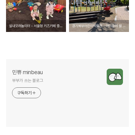
실내모래놀이터 - 서울형 키즈카페 중랑구 망우본동 3호점(주차,예약팁,무료)
경기북부어린이박물관 - 아이들이 쉴 틈이 없이 놀 수 있는 곳
민쀼 minbeau
부부가 쓰는 블로그
구독하기