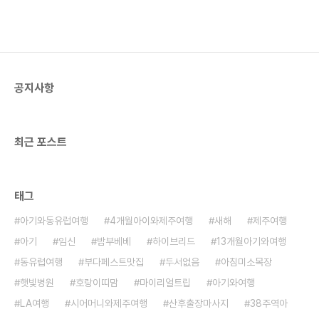
공지사항
최근 포스트
태그
아기와동유럽여행
4개월아이와제주여행
새해
제주여행
아기
임신
밤부베베
하이브리드
13개월아기와여행
동유럽여행
부다페스트맛집
두서없음
아침미소목장
햇빛병원
호랑이띠맘
마이리얼트립
아기와여행
LA여행
시어머니와제주여행
산후출장마사지
38주역아