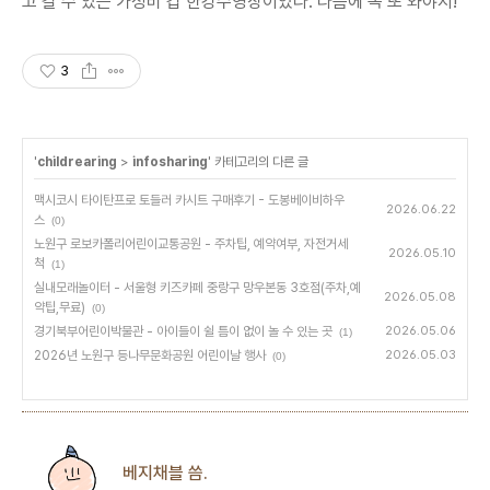
고 갈 수 있는 가성비 갑 한강수영장이었다. 다음에 꼭 또 와야지!
3
'
childrearing
>
infosharing
' 카테고리의 다른 글
맥시코시 타이탄프로 토들러 카시트 구매후기 - 도봉베이비하우
2026.06.22
스
(0)
노원구 로보카폴리어린이교통공원 - 주차팁, 예약여부, 자전거세
2026.05.10
척
(1)
실내모래놀이터 - 서울형 키즈카페 중랑구 망우본동 3호점(주차,예
2026.05.08
약팁,무료)
(0)
경기북부어린이박물관 - 아이들이 쉴 틈이 없이 놀 수 있는 곳
2026.05.06
(1)
2026년 노원구 등나무문화공원 어린이날 행사
2026.05.03
(0)
베지채블 씀.