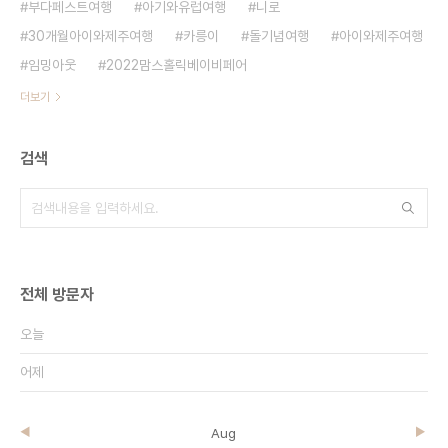
부다페스트여행
아기와유럽여행
니로
30개월아이와제주여행
카릉이
돌기념여행
아이와제주여행
임밍아웃
2022맘스홀릭베이비페어
더보기
검색
전체 방문자
오늘
어제
◀
Aug
▶