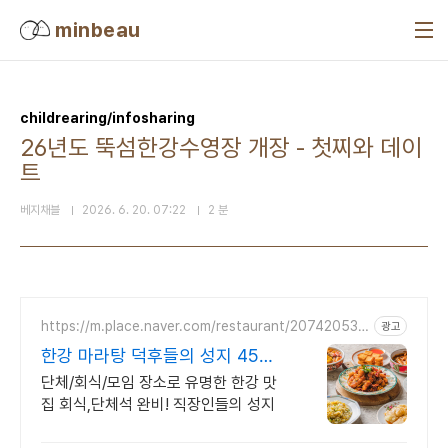
본문 바로가기
minbeau
childrearing/infosharing
26년도 뚝섬한강수영장 개장 - 첫찌와 데이
트
베지채블
2026. 6. 20. 07:22
2 분
https://m.place.naver.com/restaurant/207420536
광고
9
한강 마라탕 덕후들의 성지 45년
마라탕 외길
단체/회식/모임 장소로 유명한 한강 맛
집 회식,단체석 완비! 직장인들의 성지