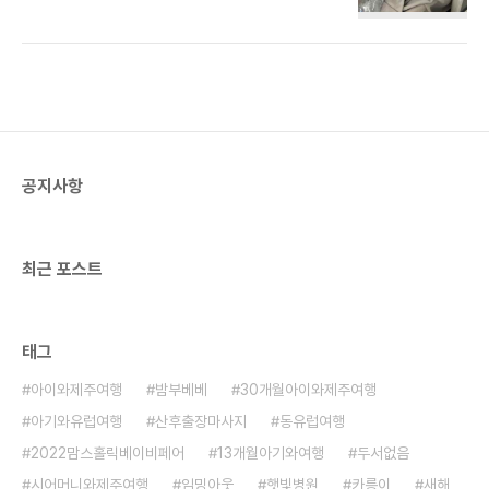
일정으로 갈 수 있었으나 남편 출장 일정 3일동안 혼
기를 안고 다녀야겠구나 생각했는데, 역시 안되는게
자 미국땅에서 아가를 데리고 있을 자신이 없어서 4
없는 세상이구나 싶었다. 나는 터미널 B 로 나와서 남
박 5일 일정으로 가게 된 미국. 말이 4박 5일이지 실
편을 만났다.짐을 1시간이나 기..
제로 풀데이 2일, 도착한 날 반나절 이었으니 2일 반
이라고 해야하나..? ㅎㅎ 여전히 너무 한 일정이었다.
아무튼! LA에 가기까지는 나 혼자 아가를 데리고 11
시간 동안 가야한다. 베시넷과 유아식 신청하기 티켓
팅을 하고 바로 대한항공 홈페이지에서 좌석 및 베시
공지사항
넷 (bessinet)과 유아식(baby meal)을 신청했다.
좌석은 베시넷 신청이 가능한 좌석 중 제일 앞좌석인
30D로 했다. 아..
최근 포스트
태그
아이와제주여행
밤부베베
30개월아이와제주여행
아기와유럽여행
산후출장마사지
동유럽여행
2022맘스홀릭베이비페어
13개월아기와여행
두서없음
시어머니와제주여행
임밍아웃
햇빛병원
카릉이
새해