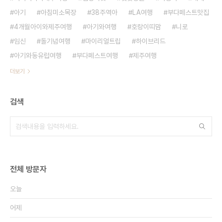
아기
아침미소목장
38주역아
LA여행
부다페스트맛집
4개월아이와제주여행
아기와여행
호랑이띠맘
니로
임신
돌기념여행
마이리얼트립
하이브리드
아기와동유럽여행
부다페스트여행
제주여행
더보기
검색
전체 방문자
오늘
어제