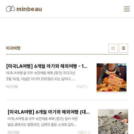
본문 바로가기
minbeau
미국여행
[미국LA여행] 6개월 아기와 해외여행 - 1일차
미국LA여행 글 모두 보전체글 목록 (링크) 2023년
3월 16일, 이날은 아기의 200일이 되는 날이다. 그
리고 첫 여행이자 첫 해외여행인 날이다. 본의아니게
베지채블
더보기
200일 기념여행으로 가게 되었다. (끼워 맞추기ㅋ
ㅋ)한국에서는 아침에 들어가지 않지만 꾸역꾸역 밥
을 먹고, 공항에 와서 이것 저것 하다보니 시간이 훌
쩍 지나갔다. 허츠(HERTZ)에서 렌트카와 카시트
[미국LA여행] 6개월 아기와 해외여행 (대한항공 비행 후기) - 출국편
받기 우여곡절 끝에 도착한 미국에서 우리는 차를 렌
미국LA여행 글 모두 보전체글 목록 (링크) 앞서 여권
트하기로했고, 남편은 세심하게도 카시트까지 빌렸
발급 글에서도 말했지만, 남편의 출장 소식에 갑자기
다. (렌트카 관련 상세 내용은 아마도 남편이.... 기록
미국 여행에 도전하게 된 우리 모녀. 원래는 일주일
베지채블
더보기
하지 않을까 싶다...!!!!) 나는 차로 이동하는 동안 애