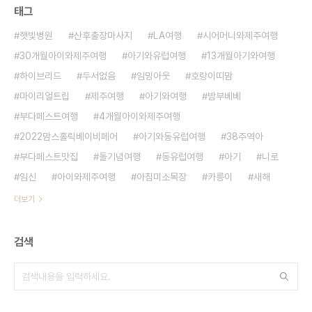
태그
햇빛병원
산후출장마사지
LA여행
시어머니와제주여행
30개월아이와제주여행
아기와유럽여행
13개월아기와여행
하이브리드
두서없음
임밍아웃
호랑이띠맘
마이리얼트립
제주여행
아기와여행
밤부베베
부다페스트여행
4개월아이와제주여행
2022맘스홀릭베이비페어
아기와동유럽여행
38주역아
부다페스트맛집
돌기념여행
동유럽여행
아기
니로
임신
아이와제주여행
아침미소목장
카릉이
새해
더보기
검색